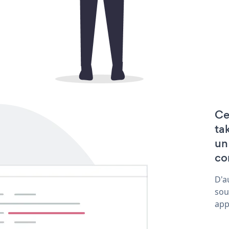
Ce
ta
un
co
D'a
sou
app