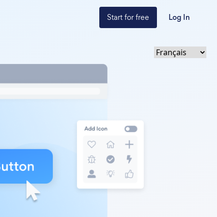
Start for free
Log In