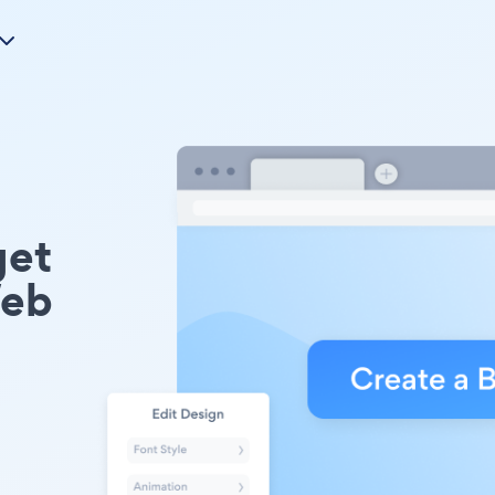
get
Web