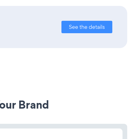
See the details
our Brand