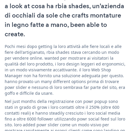
a look at cosa ha rbia shades, un'azienda
di occhiali da sole che crafts montature
in legno fatte a mano, been able to
create.
Pochi mesi dopo getting la loro attività alle fiere locali e alle
fiere dell'artigianato, rbia shades stava cercando un modo
per vendere online. wanted per mostrare ai visitatori la
qualità del loro prodotto, i loro design leggeri ed ergonomici,
in un modo visivamente accattivante. il loro Web Shop
Manager non ha fornito una soluzione adeguata per questo.
hanno provato un many different options prima di trovare
powr slider e nessuno di loro sembrava far parte del sito, era
goffo e difficile da usare.
Nel just months della registrazione con powr popup sono
stati in grado di grow i loro contatti oltre il 250% (oltre 600
contatti reali) e hanno steadily cresciuto i loro social media
fino a oltre 6000 follower utilizzando powr social feed sul loro
sito. loro added powr slider come un modo visivo per
mostrare rapidamente ai propri clienti come sono landing on