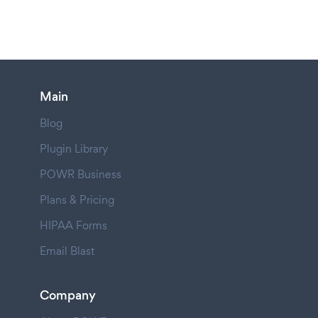
Main
Blog
Plugin Library
POWR Business
Plans & Pricing
HIPAA Forms
Email Blast
Company