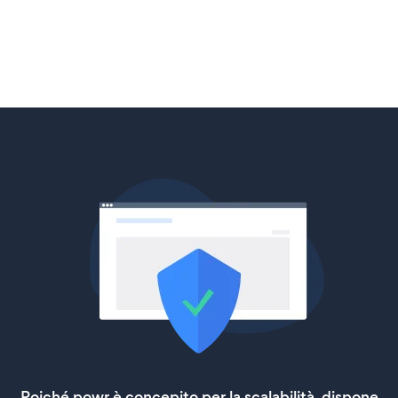
Poiché powr è concepito per la scalabilità, dispone