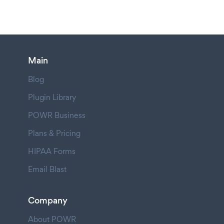
Main
Blog
Plugin Library
POWR Business
Plans & Pricing
HIPAA Forms
Email Blast
Company
About POWR