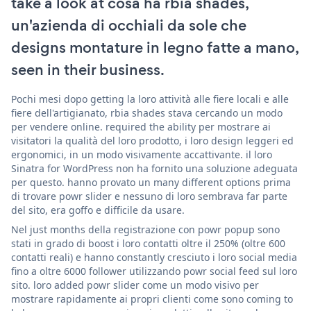
take a look at cosa ha rbia shades,
un'azienda di occhiali da sole che
designs montature in legno fatte a mano,
seen in their business.
Pochi mesi dopo getting la loro attività alle fiere locali e alle
fiere dell'artigianato, rbia shades stava cercando un modo
per vendere online. required the ability per mostrare ai
visitatori la qualità del loro prodotto, i loro design leggeri ed
ergonomici, in un modo visivamente accattivante. il loro
Sinatra for WordPress non ha fornito una soluzione adeguata
per questo. hanno provato un many different options prima
di trovare powr slider e nessuno di loro sembrava far parte
del sito, era goffo e difficile da usare.
Nel just months della registrazione con powr popup sono
stati in grado di boost i loro contatti oltre il 250% (oltre 600
contatti reali) e hanno constantly cresciuto i loro social media
fino a oltre 6000 follower utilizzando powr social feed sul loro
sito. loro added powr slider come un modo visivo per
mostrare rapidamente ai propri clienti come sono coming to