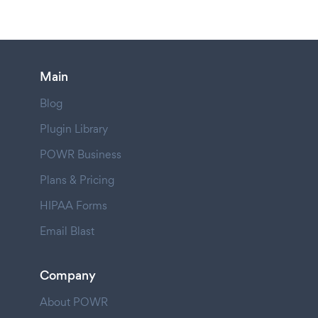
Main
Blog
Plugin Library
POWR Business
Plans & Pricing
HIPAA Forms
Email Blast
Company
About POWR