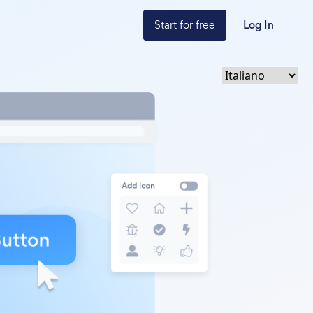
Start for free
Log In