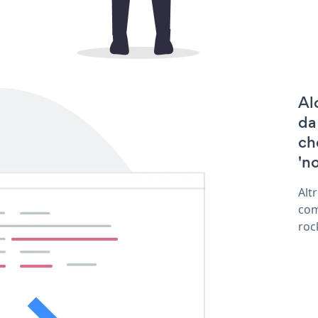
Al
da
ch
'no
Alt
com
roc