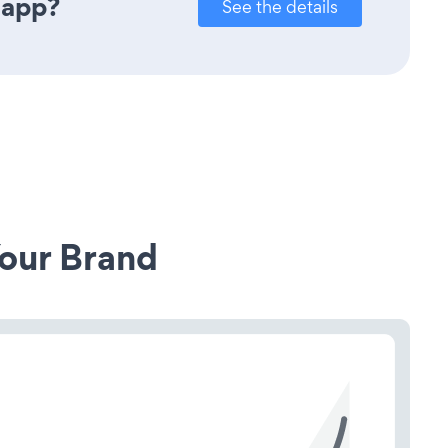
 app?
See the details
our Brand