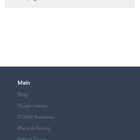
Main
Blog
Plugin Library
POWR Business
Plans & Pricing
HIPAA Forms