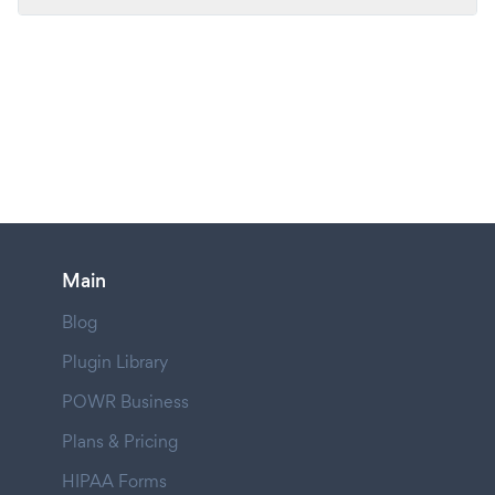
Main
Blog
Plugin Library
POWR Business
Plans & Pricing
HIPAA Forms