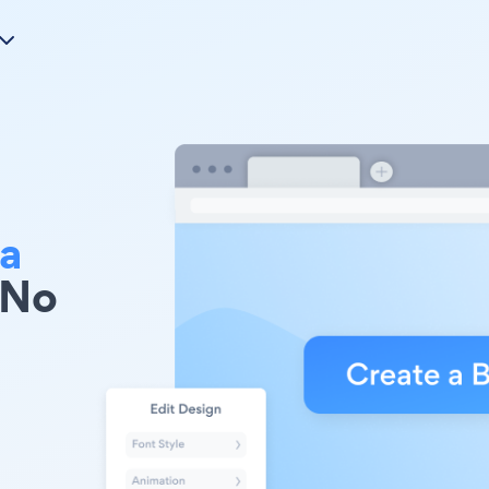
ra
 No