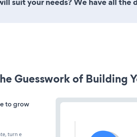
ill suit your needs? We have all the 
he Guesswork of Building Y
ve to grow
te, turn e