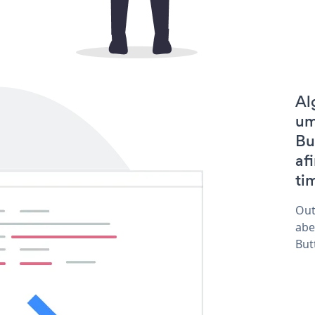
Al
um
Bu
af
tim
Out
abe
But