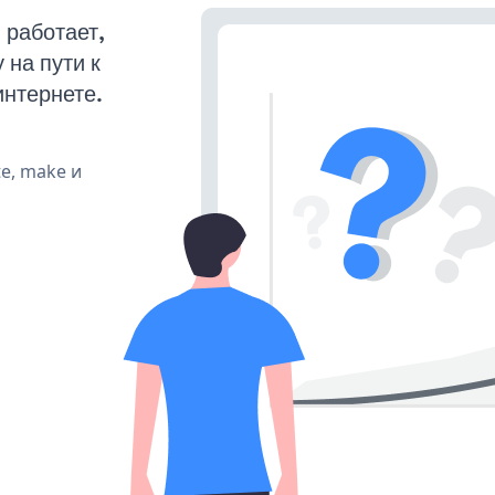
 работает,
на пути к
интернете.
te, make и