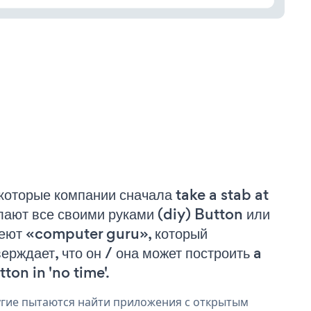
которые компании сначала take a stab at
лают все своими руками (diy) Button или
еют «computer guru», который
верждает, что он / она может построить a
ton in 'no time'.
гие пытаются найти приложения с открытым