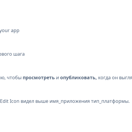
 your app
ервого шага
ню, чтобы
просмотреть
и
опубликовать,
когда он выгл
Edit Icon
видел выше имя_приложения тип_платформы.