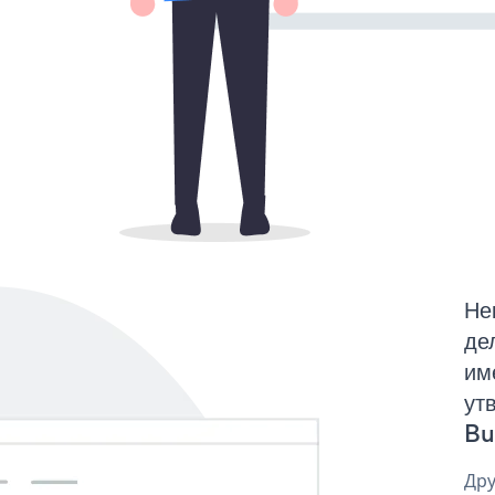
Не
де
им
ут
But
Дру