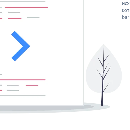
исх
кот
bar