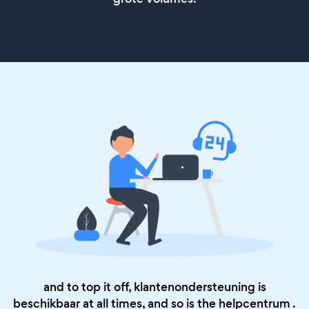
and to top it off, klantenondersteuning is
beschikbaar at all times, and so is the
helpcentrum
.