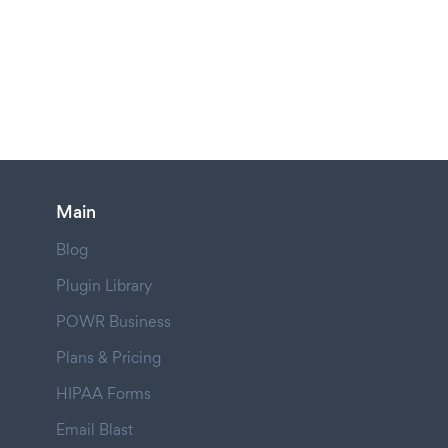
Main
Blog
Plugin Library
POWR Business
Plans & Pricing
HIPAA Forms
Email Blast