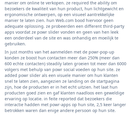
manier om online te verkopen. ze required the ability om
bezoekers de kwaliteit van hun product, hun lichtgewicht en
ergonomische ontwerpen, op een visueel aantrekkelijke
manier te laten zien. hun Web.com bood hiervoor geen
adequate oplossing. ze probeerden een different third-party
apps voordat ze powr slider vonden en geen van hen leek
een onderdeel van de site en was onhandig en moeilijk te
gebruiken.
In just months van het aanmelden met de powr-pop-up
konden ze boost hun contacten meer dan 250% (meer dan
600 echte contacten) steadily laten groeien tot meer dan 6000
volgers met behulp van powr social voeden op hun site. ze
added powr slider als een visuele manier om hun klanten
snel te laten zien, aangezien ze landing on de startpagina
zijn, hoe de producten er in het echt uitzien. het laat hun
producten goed zien en gaf klanten naadloos een geweldige
ervaring op locatie. in feite reported dat bezoekers die
interactie hadden met powr-apps op hun site, 2,5 keer langer
betrokken waren dan enige andere persoon op hun site.