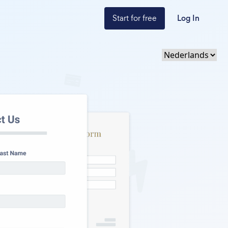
Start for free
Log In