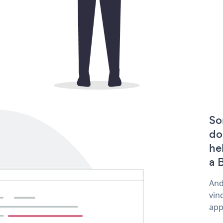
So
do
he
a 
And
vin
app