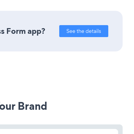
ss Form app?
See the details
our Brand