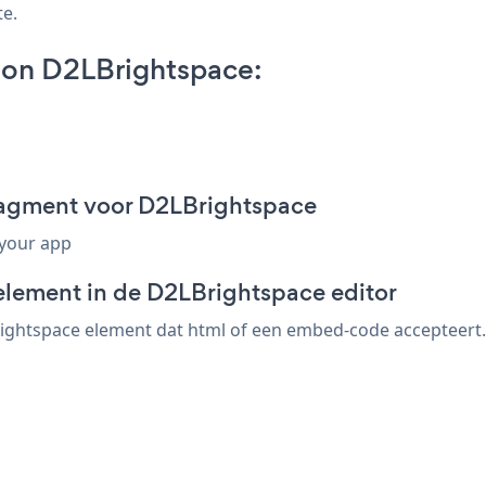
te.
 on D2LBrightspace:
ragment voor D2LBrightspace
 your app
element in de D2LBrightspace editor
ghtspace element dat html of een embed-code accepteert. s