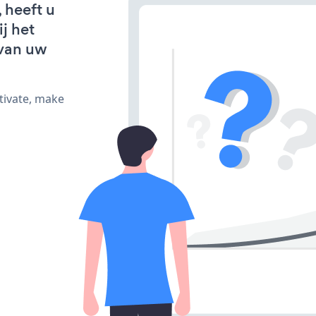
 heeft u
j het
van uw
tivate, make