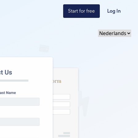
Start for free
Log In