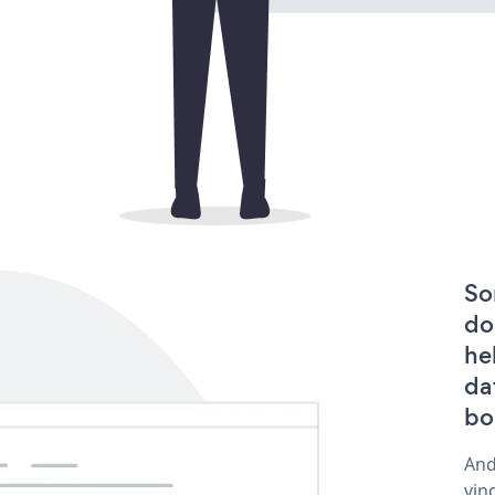
So
do
he
da
bo
And
vin