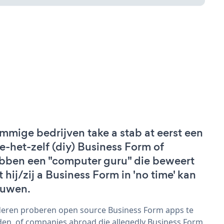
mmige bedrijven take a stab at eerst een
e-het-zelf (diy) Business Form of
bben een "computer guru" die beweert
t hij/zij a Business Form in 'no time' kan
uwen.
eren proberen open source Business Form apps te
den, of companies abroad die allegedly Business Form