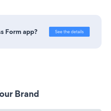
ss Form app?
See the details
our Brand