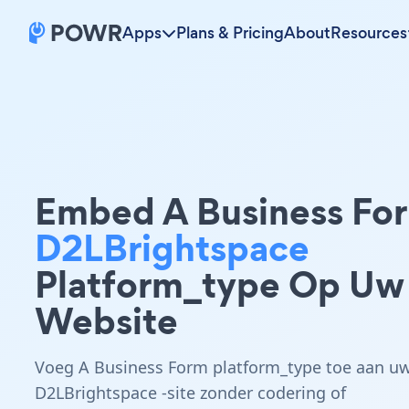
Apps
Plans & Pricing
About
Resources
Embed A Business Fo
D2LBrightspace
Platform_type Op Uw
Website
Voeg A Business Form platform_type toe aan u
D2LBrightspace -site zonder codering of