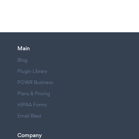
Main
Blog
Plugin Library
POWR Business
Plans & Pricing
HIPAA Forms
Email Blast
Company