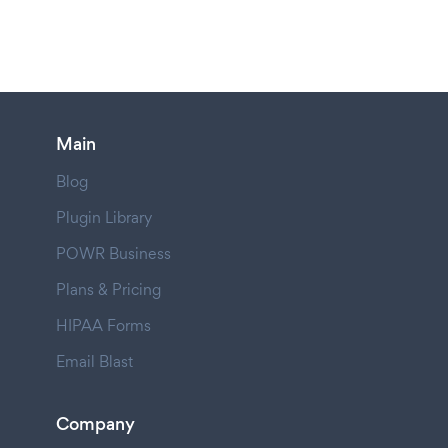
Main
Blog
Plugin Library
POWR Business
Plans & Pricing
HIPAA Forms
Email Blast
Company