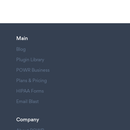
Main
Blog
Plugin Library
POWR Business
Plans & Pricing
HIPAA Forms
Email Blast
Company