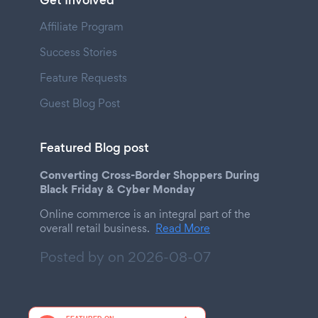
Get Involved
Affiliate Program
Success Stories
Feature Requests
Guest Blog Post
Featured Blog post
Converting Cross-Border Shoppers During
Black Friday & Cyber Monday
Online commerce is an integral part of the
overall retail business.
Read More
Posted by on
2026-08-07