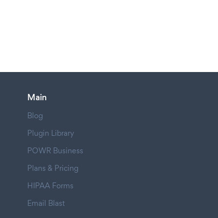
Main
Blog
Plugin Library
POWR Business
Plans & Pricing
HIPAA Forms
Email Blast