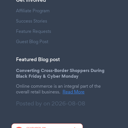
Get Involved
Affiliate Program
Success Stories
Feature Requests
Guest Blog Post
Featured Blog post
Converting Cross-Border Shoppers During
Black Friday & Cyber Monday
Online commerce is an integral part of the
overall retail business.
Read More
Posted by on
2026-08-08