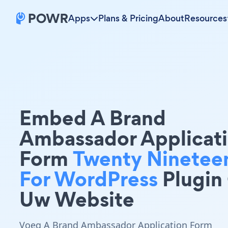
Apps
Plans & Pricing
About
Resources
Embed A Brand
Ambassador Applicat
Form
Twenty Ninetee
For WordPress
Plugin
Uw Website
Voeg A Brand Ambassador Application Form