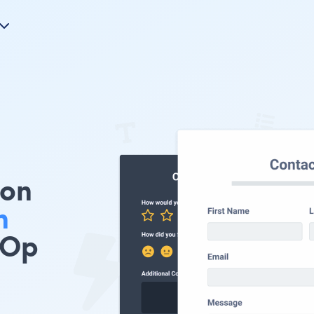
ion
n
 Op