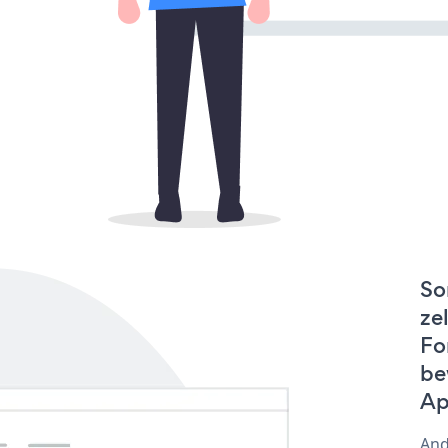
So
ze
Fo
be
Ap
And