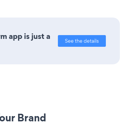
 app is just a
See the details
our Brand