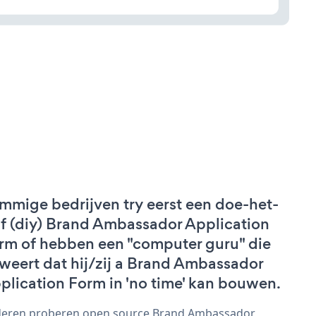
mmige bedrijven try eerst een doe-het-
lf (diy) Brand Ambassador Application
rm of hebben een "computer guru" die
weert dat hij/zij a Brand Ambassador
plication Form in 'no time' kan bouwen.
eren proberen open source Brand Ambassador