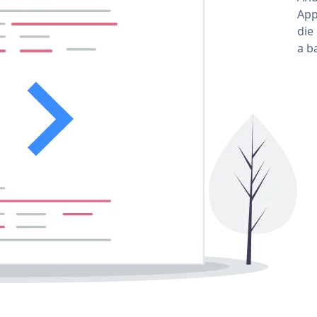
App
die
a b