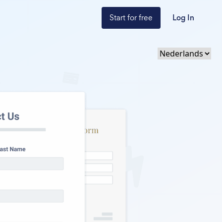
Start for free
Log In