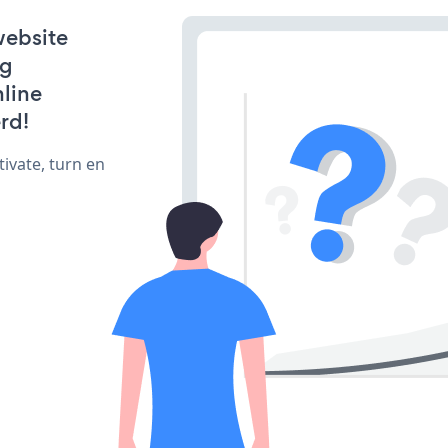
website
ng
line
rd!
ivate, turn en