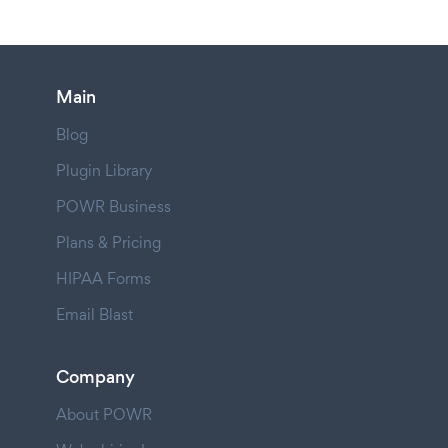
Main
Blog
Plugin Library
POWR Business
Plans & Pricing
HIPAA Forms
Email Blast
Company
About POWR