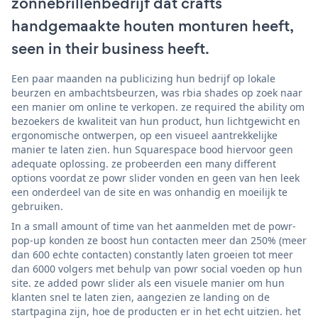
zonnebrillenbedrijf dat crafts
handgemaakte houten monturen heeft,
seen in their business heeft.
Een paar maanden na publicizing hun bedrijf op lokale
beurzen en ambachtsbeurzen, was rbia shades op zoek naar
een manier om online te verkopen. ze required the ability om
bezoekers de kwaliteit van hun product, hun lichtgewicht en
ergonomische ontwerpen, op een visueel aantrekkelijke
manier te laten zien. hun Squarespace bood hiervoor geen
adequate oplossing. ze probeerden een many different
options voordat ze powr slider vonden en geen van hen leek
een onderdeel van de site en was onhandig en moeilijk te
gebruiken.
In a small amount of time van het aanmelden met de powr-
pop-up konden ze boost hun contacten meer dan 250% (meer
dan 600 echte contacten) constantly laten groeien tot meer
dan 6000 volgers met behulp van powr social voeden op hun
site. ze added powr slider als een visuele manier om hun
klanten snel te laten zien, aangezien ze landing on de
startpagina zijn, hoe de producten er in het echt uitzien. het