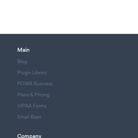
Main
Blog
Plugin Library
POWR Business
Plans & Pricing
HIPAA Forms
Email Blast
Company