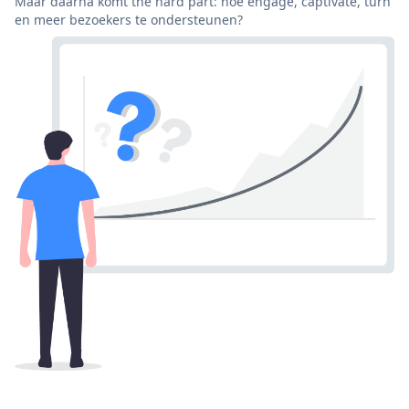
Maar daarna komt the hard part: hoe engage, captivate, turn
en meer bezoekers te ondersteunen?