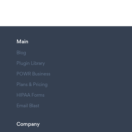
Main
Blog
Plugin Library
POWR Business
Plans & Pricing
HIPAA Forms
Email Blast
Company