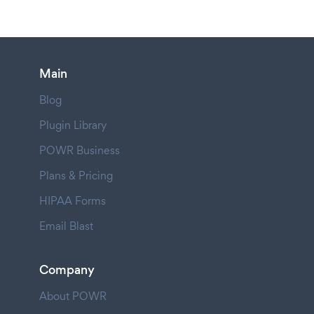
Main
Blog
Plugin Library
POWR Business
Plans & Pricing
HIPAA Forms
Email Blast
Company
About POWR