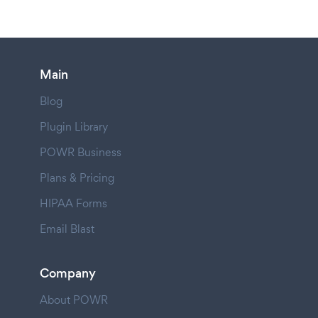
Main
Blog
Plugin Library
POWR Business
Plans & Pricing
HIPAA Forms
Email Blast
Company
About POWR