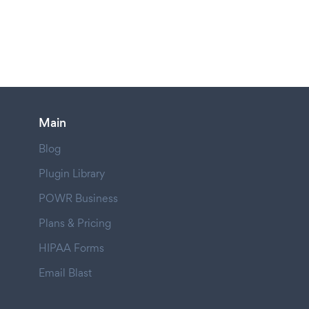
Main
Blog
Plugin Library
POWR Business
Plans & Pricing
HIPAA Forms
Email Blast