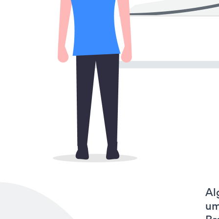
Al
um