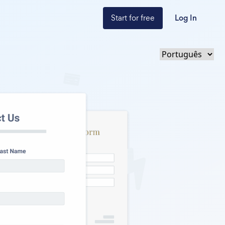
Start for free
Log In