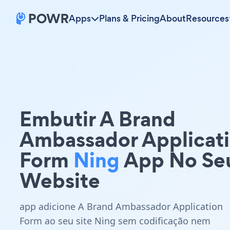
Apps
Plans & Pricing
About
Resources
Embutir A Brand
Ambassador Applicat
Form
Ning
App No Se
Website
app adicione A Brand Ambassador Application
Form ao seu site Ning sem codificação nem