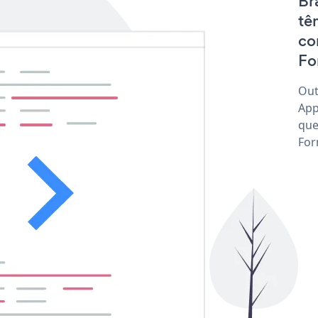
Br
tê
co
Fo
Out
App
que
For