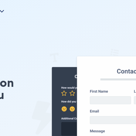
ion
u