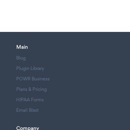
Main
Blog
Plugin Library
POWR Business
Plans & Pricing
HIPAA Forms
Email Blast
Company