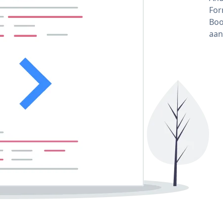
For
Boo
aan