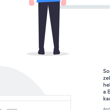
So
ze
he
a 
ka
And