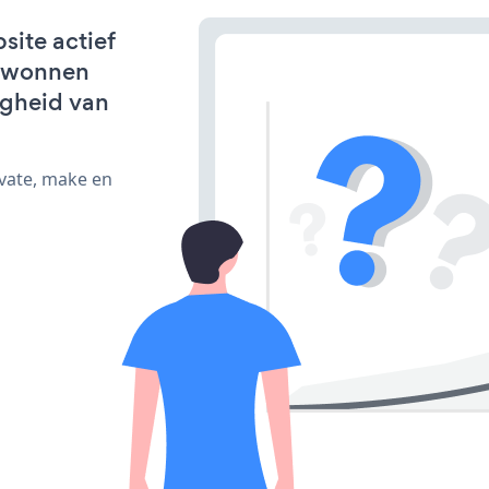
site actief
erwonnen
igheid van
ivate, make en