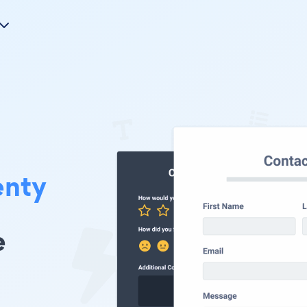
nty
e