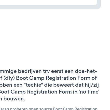
mmige bedrijven try eerst een doe-het-
lf (diy) Boot Camp Registration Form of
bben een "techie" die beweert dat hij/zij
Boot Camp Registration Form in 'no time'
n bouwen.
eren proberen open source Boot Camp Registration