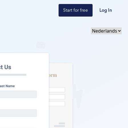
Start for free
Log In