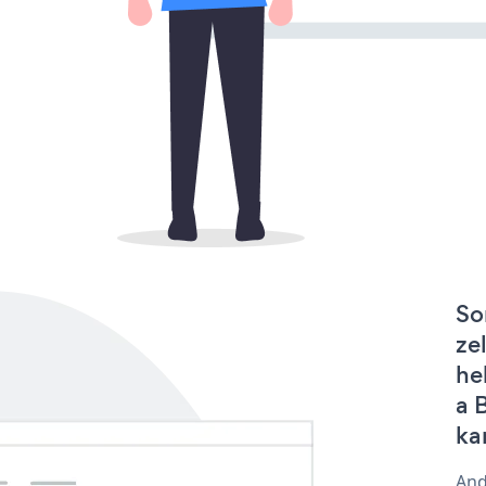
So
ze
he
a 
ka
And