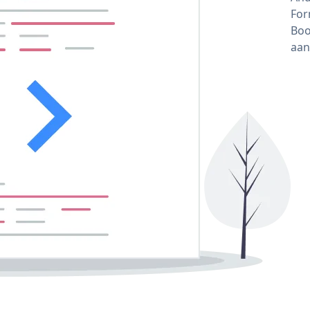
For
Boo
aan