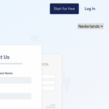
Start for free
Log In