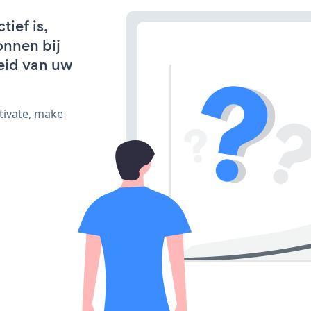
ief is,
onnen bij
eid van uw
tivate, make