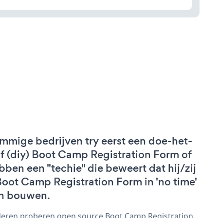
mmige bedrijven try eerst een doe-het-
lf (diy) Boot Camp Registration Form of
bben een "techie" die beweert dat hij/zij
Boot Camp Registration Form in 'no time'
n bouwen.
eren proberen open source Boot Camp Registration