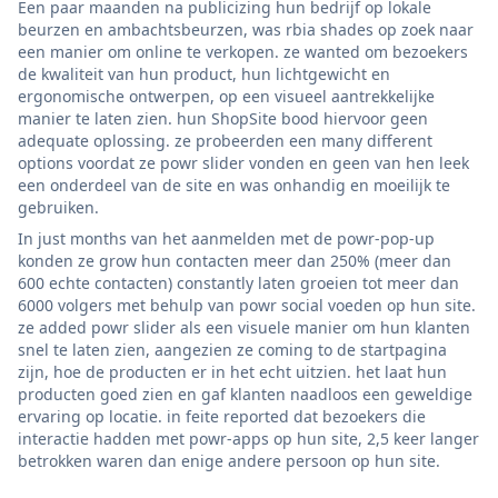
Een paar maanden na publicizing hun bedrijf op lokale
beurzen en ambachtsbeurzen, was rbia shades op zoek naar
een manier om online te verkopen. ze wanted om bezoekers
de kwaliteit van hun product, hun lichtgewicht en
ergonomische ontwerpen, op een visueel aantrekkelijke
manier te laten zien. hun ShopSite bood hiervoor geen
adequate oplossing. ze probeerden een many different
options voordat ze powr slider vonden en geen van hen leek
een onderdeel van de site en was onhandig en moeilijk te
gebruiken.
In just months van het aanmelden met de powr-pop-up
konden ze grow hun contacten meer dan 250% (meer dan
600 echte contacten) constantly laten groeien tot meer dan
6000 volgers met behulp van powr social voeden op hun site.
ze added powr slider als een visuele manier om hun klanten
snel te laten zien, aangezien ze coming to de startpagina
zijn, hoe de producten er in het echt uitzien. het laat hun
producten goed zien en gaf klanten naadloos een geweldige
ervaring op locatie. in feite reported dat bezoekers die
interactie hadden met powr-apps op hun site, 2,5 keer langer
betrokken waren dan enige andere persoon op hun site.