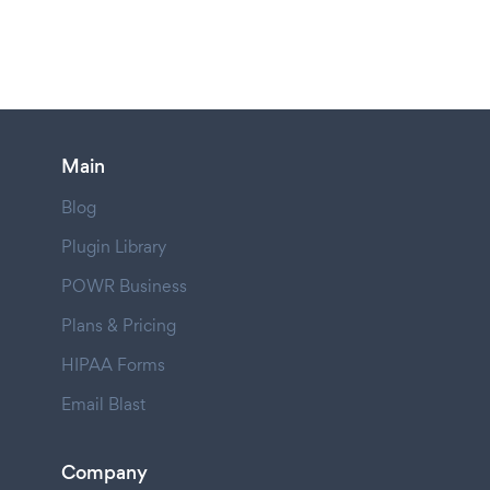
Main
Blog
Plugin Library
POWR Business
Plans & Pricing
HIPAA Forms
Email Blast
Company