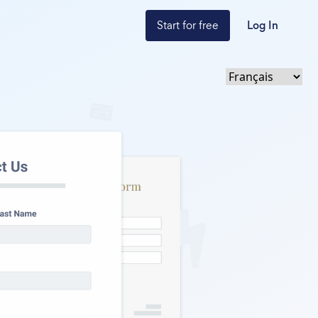
Start for free
Log In