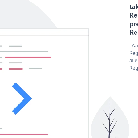
ta
Re
pr
Re
D'a
Reg
all
Reg