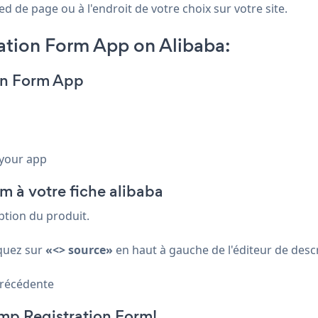
d de page ou à l'endroit de votre choix sur votre site.
tion Form App on Alibaba:
on Form App
 your app
m à votre fiche alibaba
iption du produit.
iquez sur
«<> source»
en haut à gauche de l'éditeur de descr
 précédente
amp Registration Form!