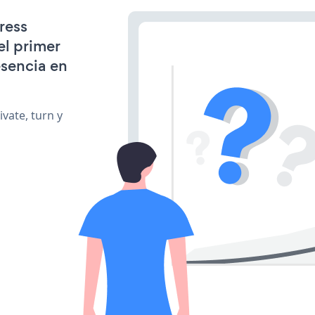
ress
l primer
esencia en
vate, turn y