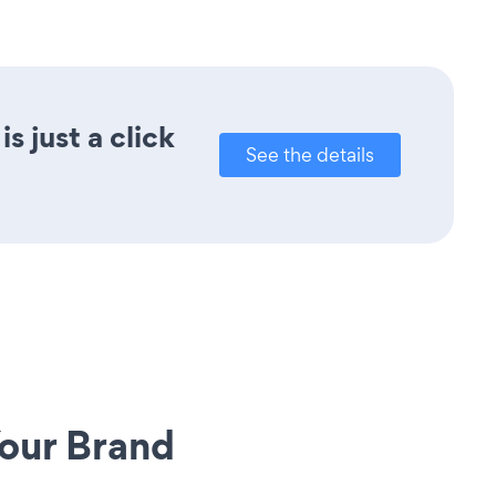
 just a click
See the details
our Brand