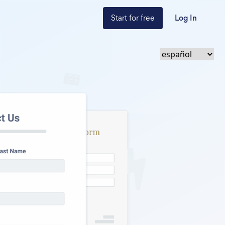
Start for free
Log In