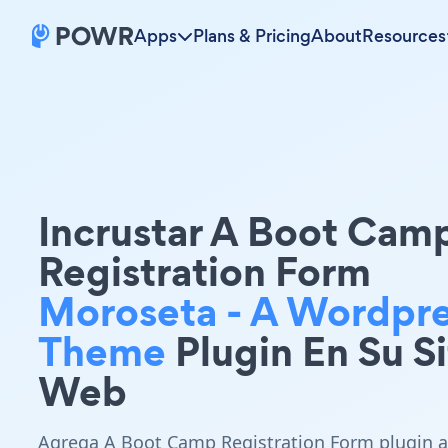
Apps
Plans & Pricing
About
Resources
Incrustar A Boot Cam
Registration Form
Moroseta - A Wordpr
Theme
Plugin En Su Si
Web
Agrega A Boot Camp Registration Form plugin a