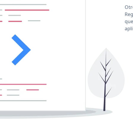
Otr
Reg
que
apl