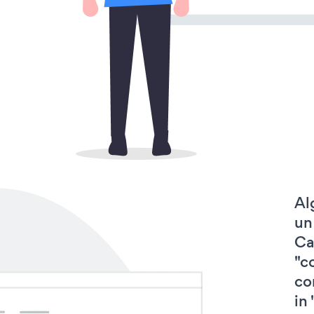
Al
un
Ca
"c
co
in 