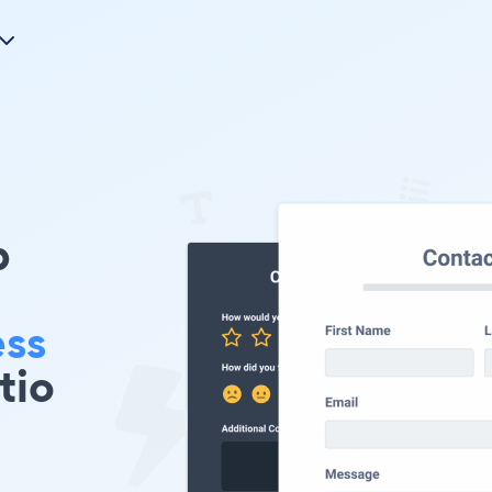
p
ess
tio