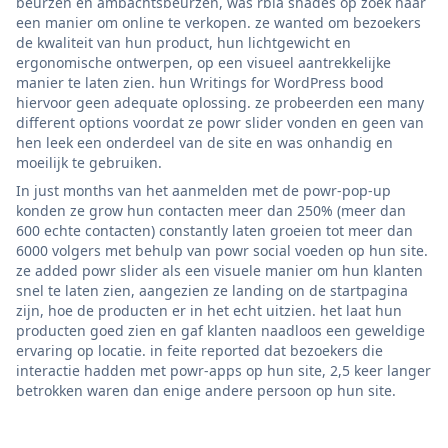
beurzen en ambachtsbeurzen, was rbia shades op zoek naar
een manier om online te verkopen. ze wanted om bezoekers
de kwaliteit van hun product, hun lichtgewicht en
ergonomische ontwerpen, op een visueel aantrekkelijke
manier te laten zien. hun Writings for WordPress bood
hiervoor geen adequate oplossing. ze probeerden een many
different options voordat ze powr slider vonden en geen van
hen leek een onderdeel van de site en was onhandig en
moeilijk te gebruiken.
In just months van het aanmelden met de powr-pop-up
konden ze grow hun contacten meer dan 250% (meer dan
600 echte contacten) constantly laten groeien tot meer dan
6000 volgers met behulp van powr social voeden op hun site.
ze added powr slider als een visuele manier om hun klanten
snel te laten zien, aangezien ze landing on de startpagina
zijn, hoe de producten er in het echt uitzien. het laat hun
producten goed zien en gaf klanten naadloos een geweldige
ervaring op locatie. in feite reported dat bezoekers die
interactie hadden met powr-apps op hun site, 2,5 keer langer
betrokken waren dan enige andere persoon op hun site.