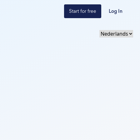
Start for free
Log In