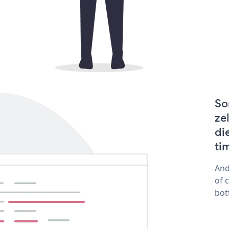
So
ze
di
ti
And
of 
bot