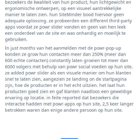
bezoekers de kwaliteit van hun product, hun lichtgewicht en
ergonomische ontwerpen, op een visueel aantrekkelijke
manier te laten zien. hun SiteMinder bood hiervoor geen
adequate oplossing. ze probeerden een different third-party
apps voordat ze powr slider vonden en geen van hen leek
een onderdeel van de site en was onhandig en moeilijk te
gebruiken.
In just months van het aanmelden met de powr-pop-up
konden ze grow hun contacten meer dan 250% (meer dan
600 echte contacten) constantly laten groeien tot meer dan
6000 volgers met behulp van powr social voeden op hun site.
ze added powr slider als een visuele manier om hun klanten
snel te laten zien, aangezien ze landing on de startpagina
zijn, hoe de producten er in het echt uitzien. het laat hun
producten goed zien en gaf klanten naadloos een geweldige
ervaring op locatie. in feite reported dat bezoekers die
interactie hadden met powr-apps op hun site, 2,5 keer langer
betrokken waren dan enige andere persoon op hun site.