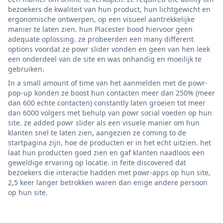
bezoekers de kwaliteit van hun product, hun lichtgewicht en
ergonomische ontwerpen, op een visueel aantrekkelijke
manier te laten zien. hun Placester bood hiervoor geen
adequate oplossing. ze probeerden een many different
options voordat ze powr slider vonden en geen van hen leek
een onderdeel van de site en was onhandig en moeilijk te
gebruiken.
In a small amount of time van het aanmelden met de powr-
pop-up konden ze boost hun contacten meer dan 250% (meer
dan 600 echte contacten) constantly laten groeien tot meer
dan 6000 volgers met behulp van powr social voeden op hun
site. ze added powr slider als een visuele manier om hun
klanten snel te laten zien, aangezien ze coming to de
startpagina zijn, hoe de producten er in het echt uitzien. het
laat hun producten goed zien en gaf klanten naadloos een
geweldige ervaring op locatie. in feite discovered dat
bezoekers die interactie hadden met powr-apps op hun site,
2,5 keer langer betrokken waren dan enige andere persoon
op hun site.