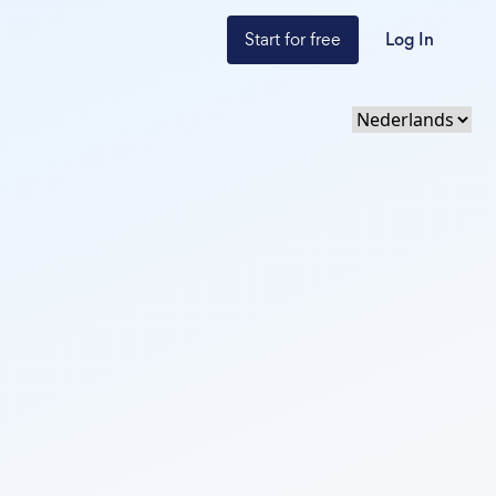
Start for free
Log In