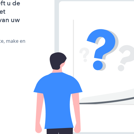
ft u de
et
van uw
te, make en