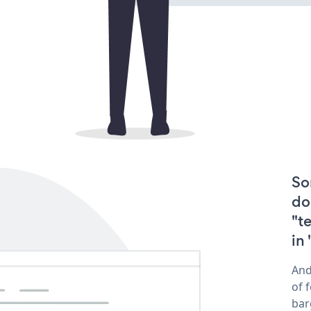
So
do
"t
in
And
of 
bar