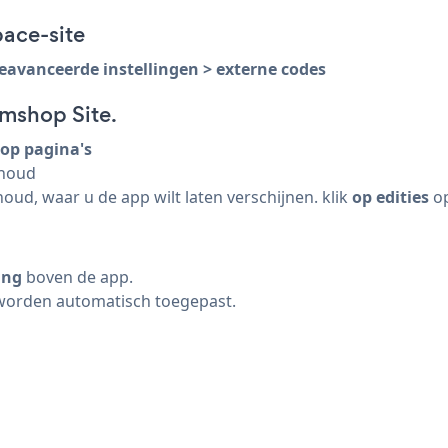
pace-site
eavanceerde instellingen > externe codes
mshop Site.
hop
pagina's
nhoud
oud, waar u de app wilt laten verschijnen. klik
op edities
op
ing
boven de app.
 worden automatisch toegepast.