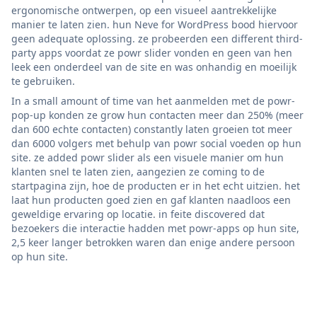
ergonomische ontwerpen, op een visueel aantrekkelijke
manier te laten zien. hun Neve for WordPress bood hiervoor
geen adequate oplossing. ze probeerden een different third-
party apps voordat ze powr slider vonden en geen van hen
leek een onderdeel van de site en was onhandig en moeilijk
te gebruiken.
In a small amount of time van het aanmelden met de powr-
pop-up konden ze grow hun contacten meer dan 250% (meer
dan 600 echte contacten) constantly laten groeien tot meer
dan 6000 volgers met behulp van powr social voeden op hun
site. ze added powr slider als een visuele manier om hun
klanten snel te laten zien, aangezien ze coming to de
startpagina zijn, hoe de producten er in het echt uitzien. het
laat hun producten goed zien en gaf klanten naadloos een
geweldige ervaring op locatie. in feite discovered dat
bezoekers die interactie hadden met powr-apps op hun site,
2,5 keer langer betrokken waren dan enige andere persoon
op hun site.