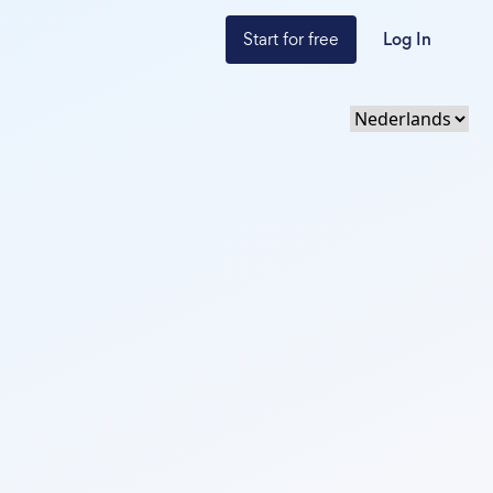
Start for free
Log In