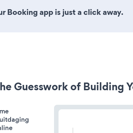
r Booking app is just a click away.
he Guesswork of Building Y
eme
e uitdaging
line