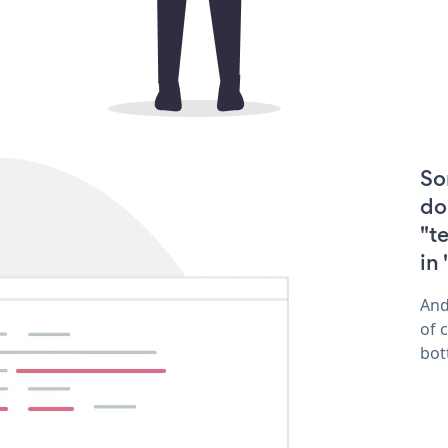
So
do
"t
in
And
of 
bot