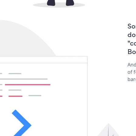
So
do
"c
Bo
And
of 
bar