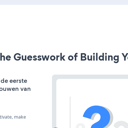
he Guesswork of Building Y
 de eerste
bouwen van
tivate, make