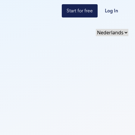
Start for free
Log In