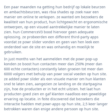
Een paar maanden na getting hun bedrijf op lokale beurzen
en ambachtsbeurzen, was rbia shades op zoek naar een
manier om online te verkopen. ze wanted om bezoekers de
kwaliteit van hun product, hun lichtgewicht en ergonomische
ontwerpen, op een visueel aantrekkelijke manier te laten
zien. hun CommerceV3 bood hiervoor geen adequate
oplossing. ze probeerden een different third-party apps
voordat ze powr slider vonden en geen van hen leek een
onderdeel van de site en was onhandig en moeilijk te
gebruiken.
In just months van het aanmelden met de powr-pop-up
konden ze boost hun contacten meer dan 250% (meer dan
600 echte contacten) constantly laten groeien tot meer dan
6000 volgers met behulp van powr social voeden op hun site.
ze added powr slider als een visuele manier om hun klanten
snel te laten zien, aangezien ze landing on de startpagina
zijn, hoe de producten er in het echt uitzien. het laat hun
producten goed zien en gaf klanten naadloos een geweldige
ervaring op locatie. in feite discovered dat bezoekers die
interactie hadden met powr-apps op hun site, 2,5 keer langer
betrokken waren dan enige andere persoon op hun site.