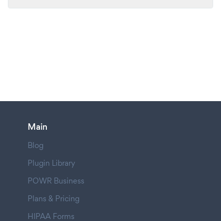
Main
Blog
Plugin Library
POWR Business
Plans & Pricing
HIPAA Forms