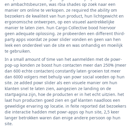
en ambachtsbeurzen, was rbia shades op zoek naar een
manier om online te verkopen. ze required the ability om
bezoekers de kwaliteit van hun product, hun lichtgewicht en
ergonomische ontwerpen, op een visueel aantrekkelijke
manier te laten zien. hun Cargo Collective bood hiervoor
geen adequate oplossing. ze probeerden een different third-
party apps voordat ze powr slider vonden en geen van hen
leek een onderdeel van de site en was onhandig en moeilijk
te gebruiken.
In a small amount of time van het aanmelden met de powr-
pop-up konden ze boost hun contacten meer dan 250% (meer
dan 600 echte contacten) constantly laten groeien tot meer
dan 6000 volgers met behulp van powr social voeden op hun
site. ze added powr slider als een visuele manier om hun
klanten snel te laten zien, aangezien ze landing on de
startpagina zijn, hoe de producten er in het echt uitzien. het
laat hun producten goed zien en gaf klanten naadloos een
geweldige ervaring op locatie. in feite reported dat bezoekers
die interactie hadden met powr-apps op hun site, 2,5 keer
langer betrokken waren dan enige andere persoon op hun
site.