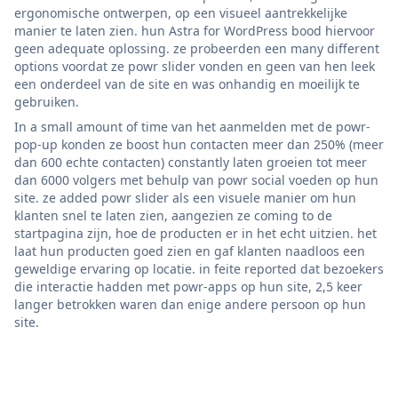
ergonomische ontwerpen, op een visueel aantrekkelijke
manier te laten zien. hun Astra for WordPress bood hiervoor
geen adequate oplossing. ze probeerden een many different
options voordat ze powr slider vonden en geen van hen leek
een onderdeel van de site en was onhandig en moeilijk te
gebruiken.
In a small amount of time van het aanmelden met de powr-
pop-up konden ze boost hun contacten meer dan 250% (meer
dan 600 echte contacten) constantly laten groeien tot meer
dan 6000 volgers met behulp van powr social voeden op hun
site. ze added powr slider als een visuele manier om hun
klanten snel te laten zien, aangezien ze coming to de
startpagina zijn, hoe de producten er in het echt uitzien. het
laat hun producten goed zien en gaf klanten naadloos een
geweldige ervaring op locatie. in feite reported dat bezoekers
die interactie hadden met powr-apps op hun site, 2,5 keer
langer betrokken waren dan enige andere persoon op hun
site.