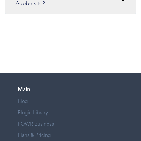
Adobe site?
Main
Blog
Plugin Library
POWR Business
Plans & Pricing